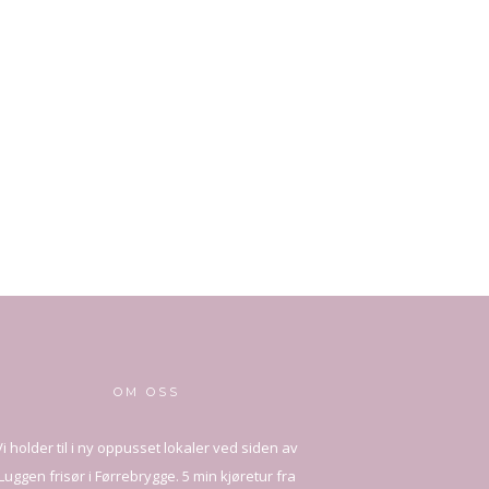
OM OSS
Vi holder til i ny oppusset lokaler ved siden av
Luggen frisør i Førrebrygge. 5 min kjøretur fra